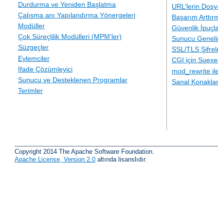
Durdurma ve Yeniden Başlatma
URL’lerin Dosy
Çalışma anı Yapılandırma Yönergeleri
Başarım Arttır
Modüller
Güvenlik İpuçla
Çok Süreçlilik Modülleri (MPM’ler)
Sunucu Geneli
Süzgeçler
SSL/TLS Şifre
Eylemciler
CGI için Suexe
İfade Çözümleyici
mod_rewrite i
Sunucu ve Desteklenen Programlar
Sanal Konakla
Terimler
Copyright 2014 The Apache Software Foundation.
Apache License, Version 2.0
altında lisanslıdır.