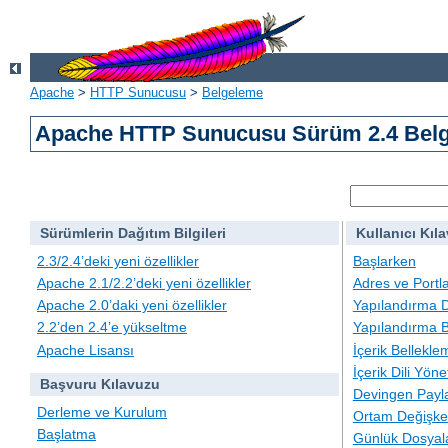
Apache
>
HTTP Sunucusu
>
Belgeleme
Apache HTTP Sunucusu Sürüm 2.4 Belg
Sürümlerin Dağıtım Bilgileri
Kullanıcı Kıl
2.3/2.4’deki yeni özellikler
Başlarken
Apache 2.1/2.2’deki yeni özellikler
Adres ve Portl
Apache 2.0’daki yeni özellikler
Yapılandırma D
2.2’den 2.4’e yükseltme
Yapılandırma B
Apache Lisansı
İçerik Bellekle
İçerik Dili Yöne
Başvuru Kılavuzu
Devingen Payla
Derleme ve Kurulum
Ortam Değişken
Başlatma
Günlük Dosyal