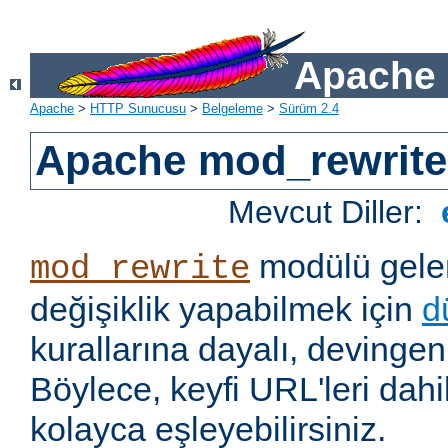
Apache 
Apache
>
HTTP Sunucusu
>
Belgeleme
>
Sürüm 2.4
Apache mod_rewrite
Mevcut Diller:
modülü gelen
mod_rewrite
değişiklik yapabilmek için
d
kurallarına dayalı, devingen 
Böylece, keyfi URL'leri dahi
kolayca eşleyebilirsiniz.