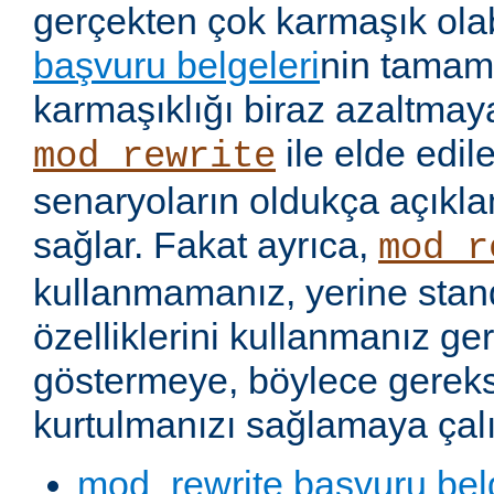
gerçekten çok karmaşık olabi
başvuru belgeleri
nin tamaml
karmaşıklığı biraz azaltmaya
ile elde edil
mod_rewrite
senaryoların oldukça açıkla
sağlar. Fakat ayrıca,
mod_r
kullanmamanız, yerine stan
özelliklerini kullanmanız g
göstermeye, böylece gereks
kurtulmanızı sağlamaya çalı
mod_rewrite başvuru bel