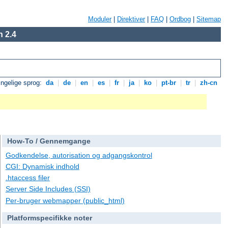
Moduler
|
Direktiver
|
FAQ
|
Ordbog
|
Sitemap
 2.4
ngelige sprog:
da
|
de
|
en
|
es
|
fr
|
ja
|
ko
|
pt-br
|
tr
|
zh-cn
How-To / Gennemgange
Godkendelse, autorisation og adgangskontrol
CGI: Dynamisk indhold
.htaccess filer
Server Side Includes (SSI)
Per-bruger webmapper (public_html)
Platformspecifikke noter