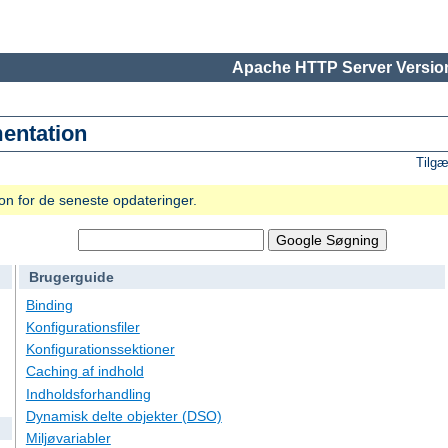
Apache HTTP Server Version
entation
Tilgæ
n for de seneste opdateringer.
Brugerguide
Binding
Konfigurationsfiler
Konfigurationssektioner
Caching af indhold
Indholdsforhandling
Dynamisk delte objekter (DSO)
Miljøvariabler