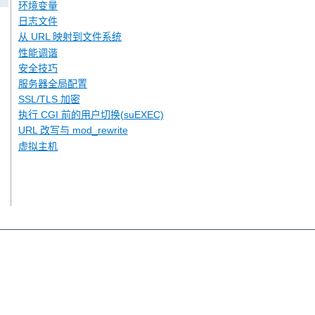
环境变量
日志文件
从 URL 映射到文件系统
性能调谐
安全技巧
服务器全局配置
SSL/TLS 加密
执行 CGI 前的用户切换(suEXEC)
URL 改写与 mod_rewrite
虚拟主机