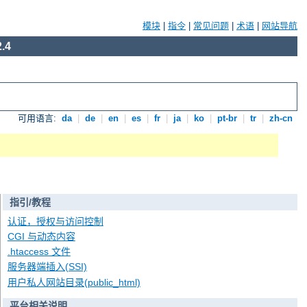
模块
|
指令
|
常见问题
|
术语
|
网站导航
.4
可用语言:
da
|
de
|
en
|
es
|
fr
|
ja
|
ko
|
pt-br
|
tr
|
zh-cn
指引/教程
认证，授权与访问控制
CGI 与动态内容
.htaccess 文件
服务器端插入(SSI)
用户私人网站目录(public_html)
平台相关说明