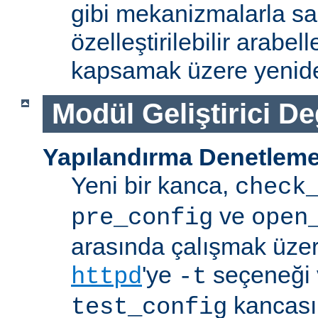
gibi mekanizmalarla s
özelleştirilebilir arabe
kapsamak üzere yenide
Modül Geliştirici Değ
Yapılandırma Denetleme
Yeni bir kanca,
check
ve
pre_config
open
arasında çalışmak üzer
'ye
seçeneği v
httpd
-t
kancasın
test_config