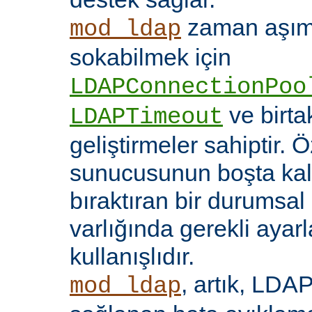
zaman aşıml
mod_ldap
sokabilmek için
LDAPConnectionPoo
ve birt
LDAPTimeout
geliştirmeler sahiptir. 
sunucusunun boşta kalm
bıraktıran bir durumsal
varlığında gerekli ayar
kullanışlıdır.
, artık, LDAP
mod_ldap