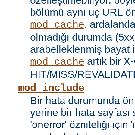
özelleştirilebiliyor; böy
bölümü aynı uç URL öne
, ardalanda
mod_cache
olmadığı durumda (5xx 
arabelleklenmiş bayat iç
artık bir X
mod_cache
HIT/MISS/REVALIDATE y
mod_include
Bir hata durumunda önt
yerine bir hata sayfas
'onerror' özniteliği için