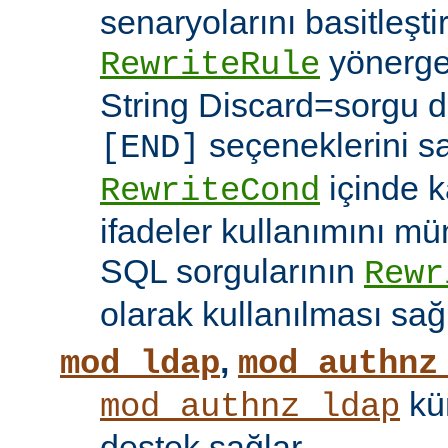
senaryolarını basitleşti
yönerg
RewriteRule
String Discard=sorgu diz
seçeneklerini s
[END]
içinde k
RewriteCond
ifadeler kullanımını mü
SQL sorgularının
Rewr
olarak kullanılması sağ
,
mod_ldap
mod_authnz
kü
mod_authnz_ldap
destek sağlar.