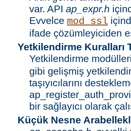
var. API
ap_expr.h
içind
Evvelce
için
mod_ssl
ifade çözümleyiciden es
Yetkilendirme Kuralları T
Yetkilendirme modüller
gibi gelişmiş yetkilendi
taşıyıcılarını desteklem
ap_register_auth_provi
bir sağlayıcı olarak çalı
Küçük Nesne Arabellek