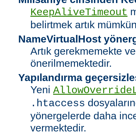
m
KeepAliveTimeout
belirtmek artık mümkün
NameVirtualHost yöner
Artık gerekmemekte ve
önerilmemektedir.
Yapılandırma geçersizle
Yeni
AllowOverride
dosyalarınd
.htaccess
yönergelerde daha ince
vermektedir.