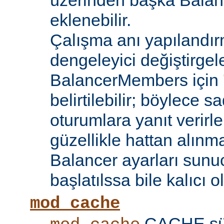
üzerinden başka Bala
eklenebilir.
Çalışma anı yapılandır
dengeleyici değiştirgele
BalancerMembers için '
belirtilebilir; böylece 
oturumlara yanıt verirle
güzellikle hattan alın
Balancer ayarları sunu
başlatılssa bile kalıcı ol
mod_cache
CACHE sü