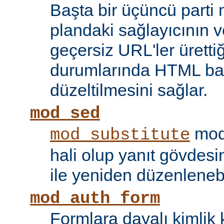
Başta bir üçüncü parti
plandaki sağlayıcının ve
geçersiz URL'ler ürettiği
durumlarında HTML bağ
düzeltilmesini sağlar.
mod_sed
modü
mod_substitute
hali olup yanıt gövdesi
ile yeniden düzenlenebi
mod_auth_form
Formlara dayalı kimlik 