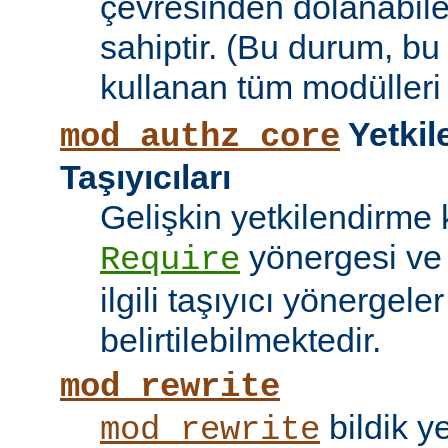
çevresinden dolanabile
sahiptir. (Bu durum, bu
kullanan tüm modülleri e
Yetkil
mod_authz_core
Taşıyıcıları
Gelişkin yetkilendirme k
yönergesi v
Require
ilgili taşıyıcı yönergele
belirtilebilmektedir.
mod_rewrite
bildik 
mod_rewrite