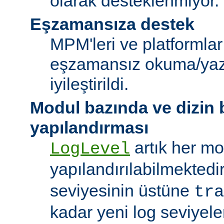
olarak desteklenmiyor.
Eşzamansıza destek
MPM'leri ve platformlar
eşzamansız okuma/ya
iyileştirildi.
Modul bazında ve dizin
yapılandırması
artık her mo
LogLevel
yapılandırılabilmektedi
seviyesinin üstüne
tra
kadar yeni log seviyeler