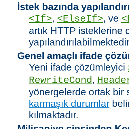
İstek bazında yapılandı
,
, ve
<If>
<ElseIf>
<
artık HTTP isteklerine 
yapılandırılabilmektedir
Genel amaçlı ifade çözü
Yeni ifade çözümleyici
,
RewriteCond
Heade
yönergelerde ortak bir 
karmaşık durumlar
bel
kılmaktadır.
Milisaniye cinsinden K