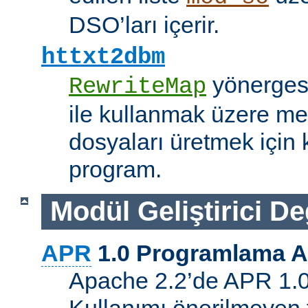
DSO’ları içerir.
httxt2dbm
yönerge
RewriteMap
ile kullanmak üzere me
dosyaları üretmek için k
program.
Modül Geliştirici Değ
APR
1.0 Programlama A
Apache 2.2’de APR 1.0 A
Kullanımı önerilmeyen 