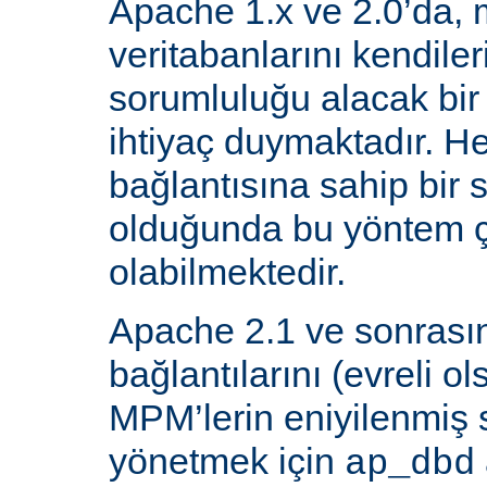
Apache 1.x ve 2.0’da, 
veritabanlarını kendiler
sorumluluğu alacak bir
ihtiyaç duymaktadır. He
bağlantısına sahip bir
olduğunda bu yöntem ç
olabilmektedir.
Apache 2.1 ve sonrasın
bağlantılarını (evreli o
MPM’lerin eniyilenmiş st
yönetmek için
ap_dbd