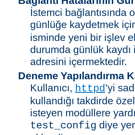
Bağlantı Hatalarının Gü
İstemci bağlantısında o
günlüğe kaydetmek iç
isminde yeni bir işlev e
durumda günlük kaydı i
adresini içermektedir.
Deneme Yapılandırma K
Kullanıcı,
’yi sa
httpd
kullandığı takdirde özel
isteyen modüllere yard
diye yen
test_config