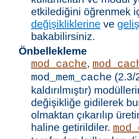
etkilediğini öğrenmek i
değişikliklerine
ve
geliş
bakabilirsiniz.
Önbellekleme
,
mod_cache
mod_cac
(2.3/
mod_mem_cache
kaldırılmıştır) modülle
değişikliğe gidilerek b
olmaktan çıkarılıp üret
haline getirildiler.
mod_