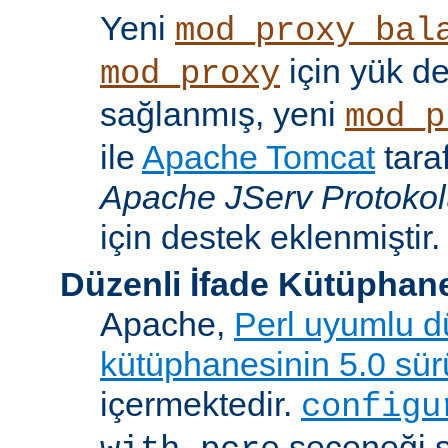
Yeni
mod_proxy_bal
için yük d
mod_proxy
sağlanmış, yeni
mod_p
ile
Apache Tomcat
tara
Apache JServ Protoko
için destek eklenmiştir.
Düzenli İfade Kütüphan
Apache,
Perl uyumlu dü
kütüphanesinin 5.0 sü
içermektedir.
configu
seçeneği 