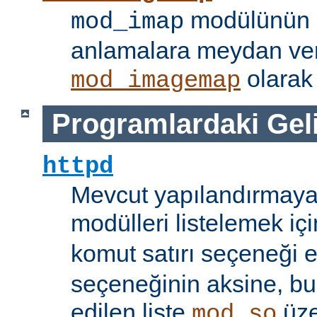
modülünün i
mod_imap
anlamalara meydan ve
olarak 
mod_imagemap
Programlardaki Gel
httpd
Mevcut yapılandırmaya
modülleri listelemek iç
komut satırı seçeneği 
seçeneğinin aksine, bu
edilen liste
üze
mod_so