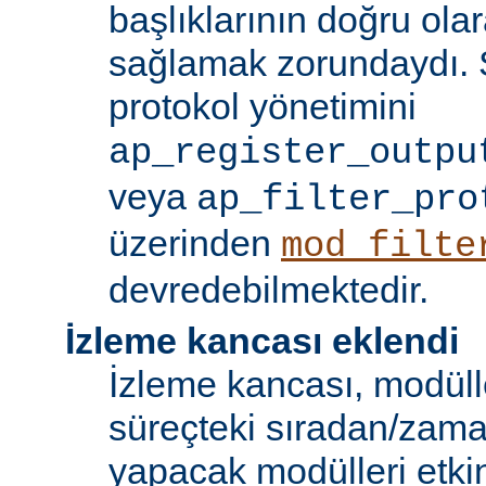
başlıklarının doğru olar
sağlamak zorundaydı. S
protokol yönetimini
ap_register_outpu
veya
ap_filter_pro
üzerinden
mod_filte
devredebilmektedir.
İzleme kancası eklendi
İzleme kancası, modüll
süreçteki sıradan/zama
yapacak modülleri etkinl