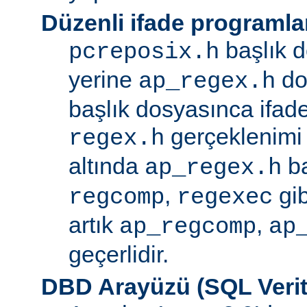
Düzenli ifade programla
başlık d
pcreposix.h
yerine
dos
ap_regex.h
başlık dosyasınca ifa
gerçeklenimi
regex.h
altında
ba
ap_regex.h
,
gib
regcomp
regexec
artık
,
ap_regcomp
ap
geçerlidir.
DBD Arayüzü (SQL Verit