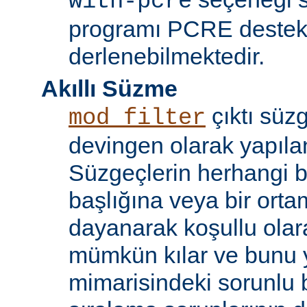
with-pcre
programı PCRE destekl
derlenebilmektedir.
Akıllı Süzme
çıktı süzg
mod_filter
devingen olarak yapılan
Süzgeçlerin herhangi bi
başlığına veya bir ort
dayanarak koşullu olara
mümkün kılar ve bunu 
mimarisindeki sorunlu b