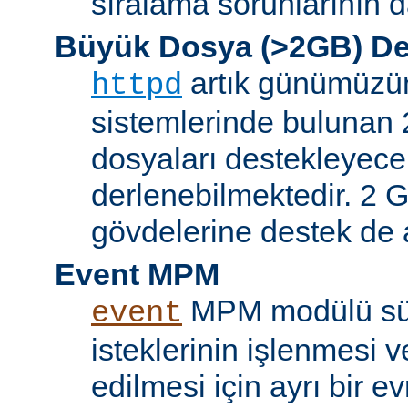
sıralama sorunlarının d
Büyük Dosya (>2GB) De
artık günümüzün 
httpd
sistemlerinde bulunan 
dosyaları destekleyece
derlenebilmektedir. 2 GB
gövdelerine destek de a
Event MPM
MPM modülü sür
event
isteklerinin işlenmesi v
edilmesi için ayrı bir ev