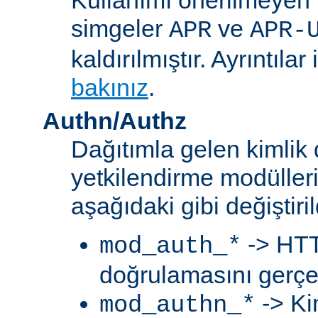
simgeler
ve
APR
APR-
kaldırılmıştır. Ayrıntılar 
bakınız
.
Authn/Authz
Dağıtımla gelen kimlik
yetkilendirme modülleri
aşağıdaki gibi değiştiril
-> HTT
mod_auth_*
doğrulamasını gerçek
-> Ki
mod_authn_*