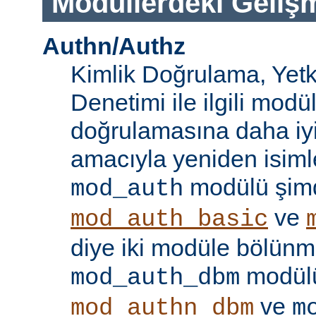
Modüllerdeki Geliş
Authn/Authz
Kimlik Doğrulama, Yetk
Denetimi ile ilgili modül
doğrulamasına daha iy
amacıyla yeniden isimle
modülü şim
mod_auth
ve
mod_auth_basic
diye iki modüle bölünmü
modülü
mod_auth_dbm
ve
mod_authn_dbm
m