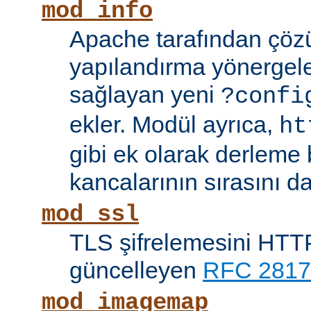
mod_info
Apache tarafından çöz
yapılandırma yönergele
sağlayan yeni
?confi
ekler. Modül ayrıca,
ht
gibi ek olarak derleme b
kancalarının sırasını da
mod_ssl
TLS şifrelemesini HTTP
güncelleyen
RFC 2817
mod_imagemap