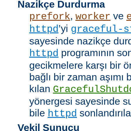
Nazikçe Durdurma
,
ve
prefork
worker
’yi
httpd
graceful-s
sayesinde nazikçe durd
programının son
httpd
gecikmelere karşı bir ö
bağlı bir zaman aşımı
kılan
GracefulShutd
yönergesi sayesinde s
bile
sonlandırıla
httpd
Vekil Sunucu