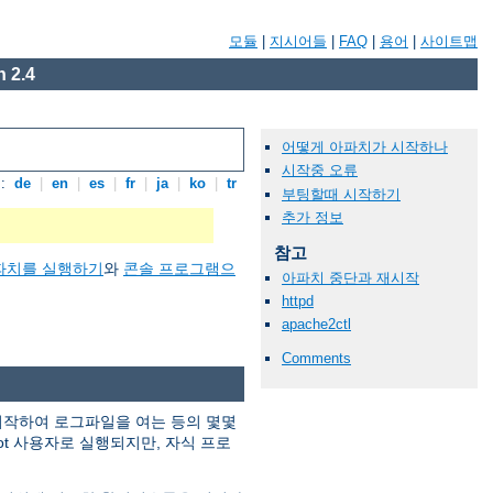
모듈
|
지시어들
|
FAQ
|
용어
|
사이트맵
 2.4
어떻게 아파치가 시작하나
시작중 오류
:
de
|
en
|
es
|
fr
|
ja
|
ko
|
tr
부팅할때 시작하기
추가 정보
참고
파치를 실행하기
와
콘솔 프로그램으
아파치 중단과 재시작
httpd
apache2ctl
Comments
 시작하여 로그파일을 여는 등의 몇몇
ot 사용자로 실행되지만, 자식 프로