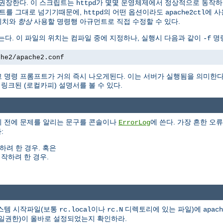
권장한다. 이 스크립트는
가 몇몇 운영체제에서 정상적으로 동작
httpd
트를 그대로 넘기기때문에,
의 어떤 옵션이라도
에 사
httpd
apache2ctl
위치와
항상
사용할 명령행 아규먼트로 직접 수정할 수 있다.
는다. 이 파일의 위치는 컴파일 중에 지정하나, 실행시 다음과 같이
명령
-f
che2/apache2.conf
 명령 프롬프트가 거의 즉시 나오게된다. 이는 서버가 실행됨을 의미한
크된 (로컬카피) 설명서를 볼 수 있다.
기 전에 문제를 알리는 문구를 콘솔이나
에 쓴다. 가장 흔한 오류
ErrorLog
:
하려 한 경우. 혹은
작하려 한 경우.
시스템 시작파일(보통
이나
디렉토리에 있는 파일)에
rc.local
rc.N
apach
(파일권한)이 올바로 설정되었는지 확인하라.