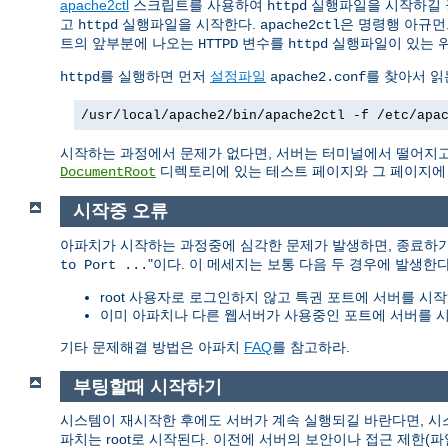
apache2ctl
스크립트를 사용하여
실행파일을 시작하길 
httpd
고
실행파일을 시작한다.
은 명령행 아규먼
httpd
apache2ctl
트의 앞부분에 나오는
변수를
실행파일이 있는 
HTTPD
httpd
를 실행하면 먼저
설정파일
를 찾아서 읽
httpd
apache2.conf
/usr/local/apache2/bin/apache2ctl -f /etc/apa
시작하는 과정에서 문제가 없다면, 서버는 터미널에서 떨어지고
디렉토리에 있는 테스트 페이지와 그 페이지에 링
DocumentRoot
시작중 오류
아파치가 시작하는 과정중에 심각한 문제가 발생하면, 종료하
"이다. 이 메세지는 보통 다음 두 경우에 발생한다
to Port ...
root 사용자로 로그인하지 않고 특권 포트에 서버를 시작
이미 아파치나 다른 웹서버가 사용중인 포트에 서버를 시
기타 문제해결 방법은 아파치
FAQ
를 참고하라.
부팅할때 시작하기
시스템이 재시작한 후에도 서버가 계속 실행되길 바란다면, 
파치는 root로 시작된다. 이전에 서버의 보안이나 접근 제한