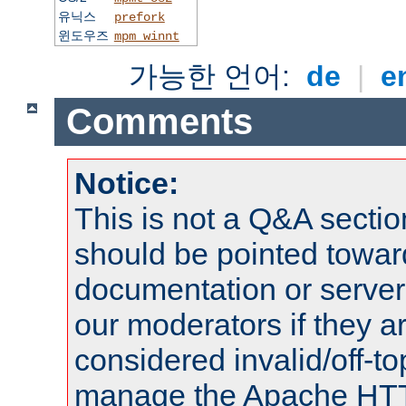
유닉스
prefork
윈도우즈
mpm_winnt
가능한 언어:
de
|
e
Comments
Notice:
This is not a Q&A sect
should be pointed towar
documentation or serve
our moderators if they a
considered invalid/off-t
manage the Apache HTTP