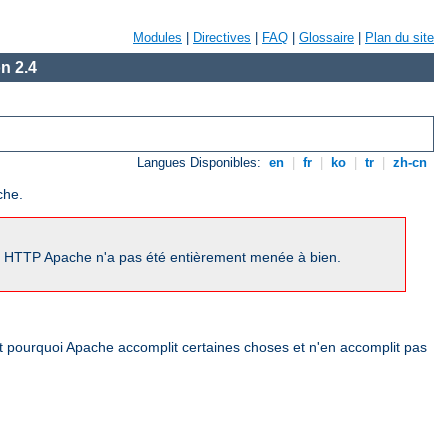
Modules
|
Directives
|
FAQ
|
Glossaire
|
Plan du site
n 2.4
Langues Disponibles:
en
|
fr
|
ko
|
tr
|
zh-cn
che.
ur HTTP Apache n'a pas été entièrement menée à bien.
nt pourquoi Apache accomplit certaines choses et n'en accomplit pas