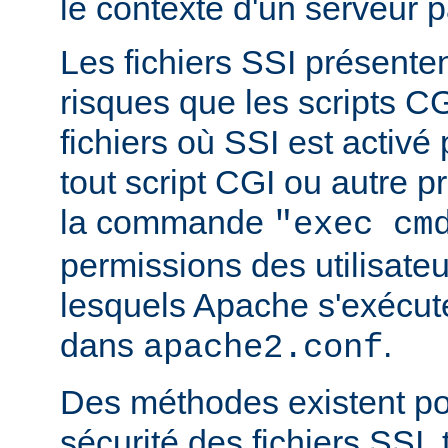
le contexte d'un serveur p
Les fichiers SSI présent
risques que les scripts C
fichiers où SSI est activé
tout script CGI ou autre 
la commande
"exec cm
permissions des utilisate
lesquels Apache s'exécut
dans
.
apache2.conf
Des méthodes existent po
sécurité des fichiers SSI, t