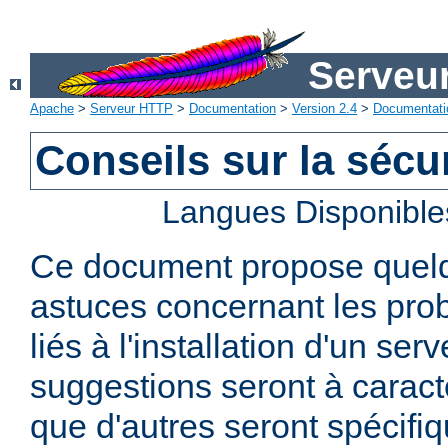
Serveu
Apache
>
Serveur HTTP
>
Documentation
>
Version 2.4
>
Documentati
Conseils sur la sécur
Langues Disponible
Ce document propose quelq
astuces concernant les pro
liés à l'installation d'un se
suggestions seront à caract
que d'autres seront spécifi