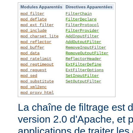
Modules Apparentés
Directives Apparentées
mod_filter
FilterChain
mod_deflate
FilterDeclare
mod_ext_filter
FilterProtocol
mod_include
FilterProvider
mod_charset_lite
AddInputFilter
mod_reflector
AddOutputFilter
mod_buffer
RemoveInputFilter
mod_data
RemoveOutputFilter
mod_ratelimit
ReflectorHeader
mod_reqtimeout
ExtFilterDefine
mod_request
ExtFilterOptions
mod_sed
SetInputFilter
mod_substitute
SetOutputFilter
mod_xml2enc
mod_proxy_html
La chaîne de filtrage est 
version 2.0 d'Apache, et 
applications de traiter le