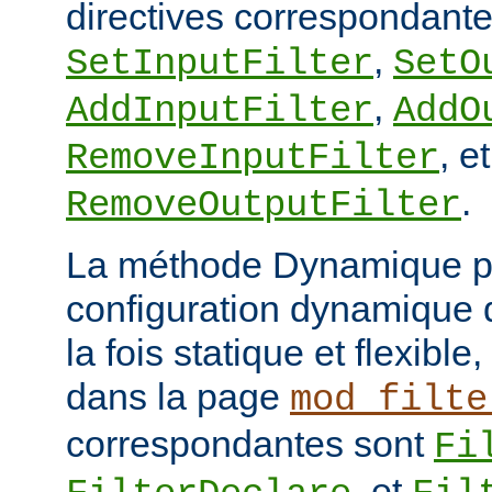
directives correspondante
,
SetInputFilter
SetO
,
AddInputFilter
AddO
, et
RemoveInputFilter
.
RemoveOutputFilter
La méthode Dynamique p
configuration dynamique de
la fois statique et flexibl
dans la page
mod_filte
correspondantes sont
Fi
, et