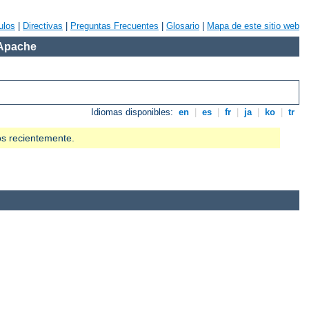
ulos
|
Directivas
|
Preguntas Frecuentes
|
Glosario
|
Mapa de este sitio web
 Apache
Idiomas disponibles:
en
|
es
|
fr
|
ja
|
ko
|
tr
os recientemente.