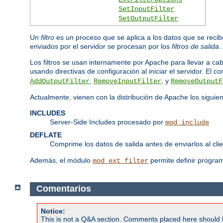
SetInputFilter
SetOutputFilter
Un
filtro
es un proceso que se aplica a los datos que se recibe
enviados por el servidor se procesan por los
filtros de salida
.
Los filtros se usan internamente por Apache para llevar a ca
usando directivas de configuración al iniciar el servidor. El c
,
, y
AddOutputFilter
RemoveInputFilter
RemoveOutputF
Actualmente, vienen con la distribución de Apache los siguient
INCLUDES
Server-Side Includes procesado por
mod_include
DEFLATE
Comprime los datos de salida antes de enviarlos al cl
Además, el módulo
permite definir program
mod_ext_filter
Comentarios
Notice:
This is not a Q&A section. Comments placed here should 