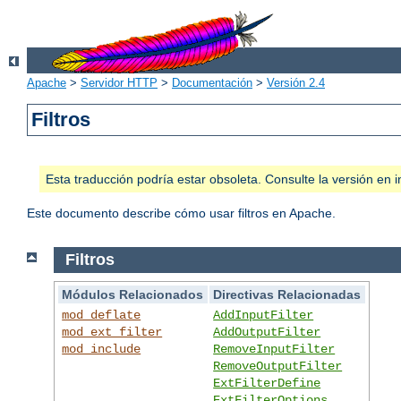
Apache
>
Servidor HTTP
>
Documentación
>
Versión 2.4
Filtros
Esta traducción podría estar obsoleta. Consulte la versión e
Este documento describe cómo usar filtros en Apache.
Filtros
Módulos Relacionados
Directivas Relacionadas
mod_deflate
AddInputFilter
mod_ext_filter
AddOutputFilter
mod_include
RemoveInputFilter
RemoveOutputFilter
ExtFilterDefine
ExtFilterOptions