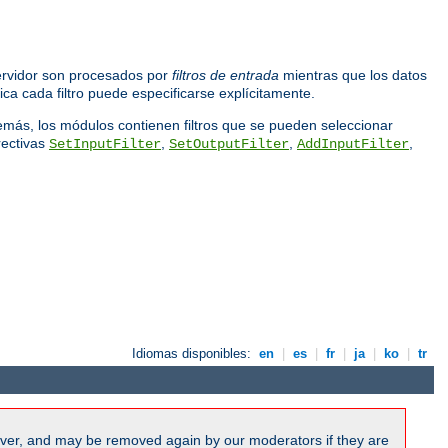
servidor son procesados por
filtros de entrada
mientras que los datos
lica cada filtro puede especificarse explícitamente.
demás, los módulos contienen filtros que se pueden seleccionar
rectivas
,
,
,
SetInputFilter
SetOutputFilter
AddInputFilter
Idiomas disponibles:
en
|
es
|
fr
|
ja
|
ko
|
tr
ver, and may be removed again by our moderators if they are