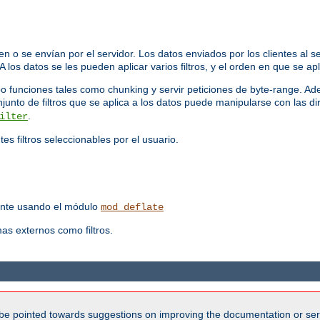
n o se envían por el servidor. Los datos enviados por los clientes al 
 A los datos se les pueden aplicar varios filtros, y el orden en que se ap
bo funciones tales como chunking y servir peticiones de byte-range. A
onjunto de filtros que se aplica a los datos puede manipularse con las di
.
ilter
es filtros seleccionables por el usuario.
iente usando el módulo
mod_deflate
as externos como filtros.
be pointed towards suggestions on improving the documentation or ser