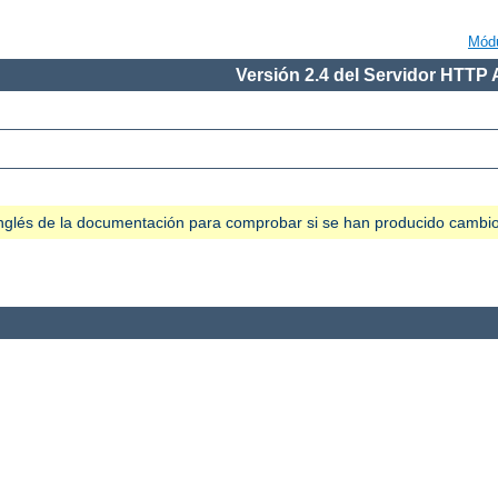
Mód
Versión 2.4 del Servidor HTTP
n inglés de la documentación para comprobar si se han producido cambi