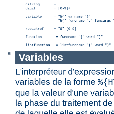
cstring     ::= ...

digit       ::= [0-9]+

variable    ::= "
%{
" varname "
}
"

              | "
%{
" funcname "
:
" funcargs 
rebackref   ::= "
$
" [0-9]

function     ::= funcname "
(
" word "
)
"

listfunction ::= listfuncname "
(
" word "
)
"
Variables
L'interpréteur d'expressio
variables de la forme
%{H
que la valeur d'une varia
la phase du traitement de
de laquelle elle est éval