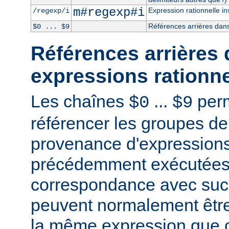
m#regexp#i
Expression rationnelle in
/regexp/i
Références arrières dans
$0 ... $9
Références arrières 
expressions rationne
Les chaînes
...
perm
$0
$9
référencer les groupes de
provenance d'expressions
précédemment exécutées 
correspondance avec succ
peuvent normalement être
la même expression que c