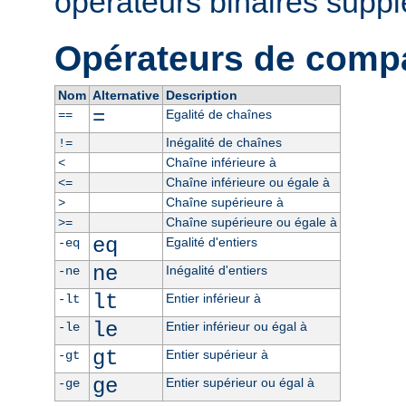
opérateurs binaires supp
Opérateurs de comp
Nom
Alternative
Description
=
Egalité de chaînes
==
Inégalité de chaînes
!=
Chaîne inférieure à
<
Chaîne inférieure ou égale à
<=
Chaîne supérieure à
>
Chaîne supérieure ou égale à
>=
eq
Egalité d'entiers
-eq
ne
Inégalité d'entiers
-ne
lt
Entier inférieur à
-lt
le
Entier inférieur ou égal à
-le
gt
Entier supérieur à
-gt
ge
Entier supérieur ou égal à
-ge