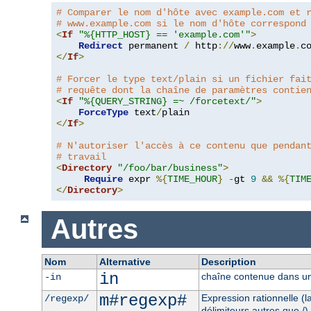
# Comparer le nom d'hôte avec example.com et 
# www.example.com si le nom d'hôte correspond
<
If
"%{HTTP_HOST} == 'example.com'"
>
Redirect
 permanent 
/
 http
://
www
.
example
.
c
</
If
>
# Forcer le type text/plain si un fichier fai
# requête dont la chaîne de paramètres contie
<
If
"%{QUERY_STRING} =~ /forcetext/"
>
ForceType
 text
/
</
If
>
# N'autoriser l'accès à ce contenu que pendan
# travail
<
Directory
"/foo/bar/business"
>
Require
 expr 
%{
TIME_HOUR
}
-
gt 
9
&&
%{
TIM
</
Directory
>
Autres
Nom
Alternative
Description
in
chaîne contenue dans un
-in
m#regexp#
Expression rationnelle (
/regexp/
délimiteurs autres que /)