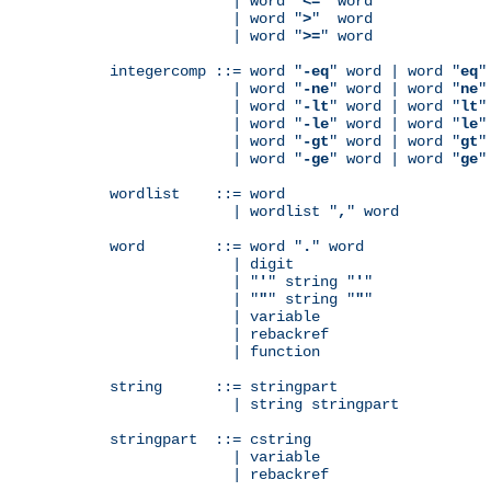
              | word "
<=
" word

              | word "
>
"  word

              | word "
>=
" word

integercomp ::= word "
-eq
" word | word "
eq
"
              | word "
-ne
" word | word "
ne
"
              | word "
-lt
" word | word "
lt
"
              | word "
-le
" word | word "
le
"
              | word "
-gt
" word | word "
gt
"
              | word "
-ge
" word | word "
ge
"
wordlist    ::= word

              | wordlist "
,
" word

word        ::= word "
.
" word

              | digit

              | "
'
" string "
'
"

              | "
"
" string "
"
"

              | variable

	      | rebackref

              | function

string      ::= stringpart

              | string stringpart

stringpart  ::= cstring

              | variable

	      | rebackref
