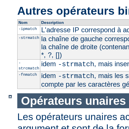
Autres opérateurs bi
Nom
Description
L'adresse IP correspond à 
-ipmatch
la chaîne de gauche corresp
-strmatch
la chaîne de droite (contena
*, ?, [])
idem
, mais inse
-
-strmatch
strcmatch
idem
, mais les 
-fnmatch
-strmatch
compte par les caractères g
Opérateurs unaires
Les opérateurs unaires a
argument et sont de la fo