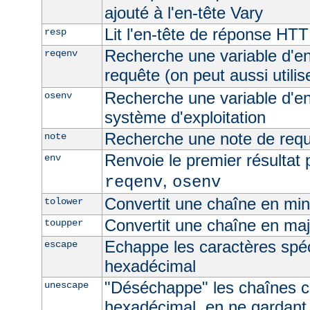
ajouté à l'en-tête Vary
Lit l'en-tête de réponse HT
resp
Recherche une variable d'e
reqenv
requête (on peut aussi utilis
Recherche une variable d'e
osenv
système d'exploitation
Recherche une note de req
note
Renvoie le premier résultat 
env
,
reqenv
osenv
Convertit une chaîne en mi
tolower
Convertit une chaîne en ma
toupper
Echappe les caractères spé
escape
hexadécimal
"Déséchappe" les chaînes 
unescape
hexadécimal, en ne gardant