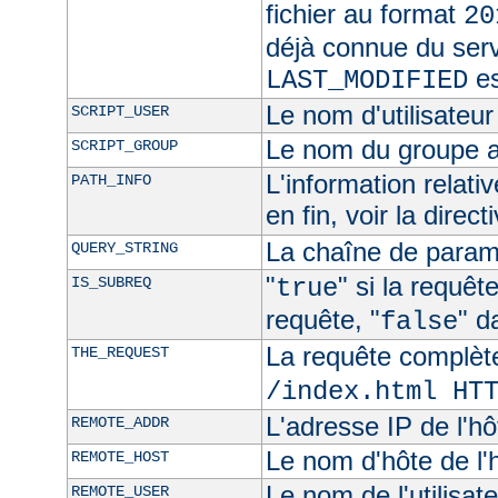
fichier au format
20
déjà connue du ser
es
LAST_MODIFIED
Le nom d'utilisateur 
SCRIPT_USER
Le nom du groupe au
SCRIPT_GROUP
L'information relat
PATH_INFO
en fin, voir la direct
La chaîne de param
QUERY_STRING
"
" si la requê
IS_SUBREQ
true
requête, "
" d
false
La requête complèt
THE_REQUEST
/index.html HT
L'adresse IP de l'hô
REMOTE_ADDR
Le nom d'hôte de l'h
REMOTE_HOST
Le nom de l'utilisate
REMOTE_USER