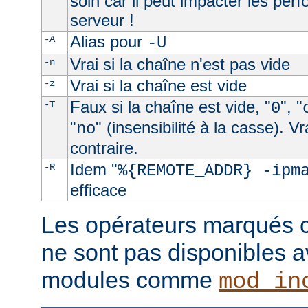
soin car il peut impacter les per
serveur !
Alias pour
-A
-U
Vrai si la chaîne n'est pas vide
-n
Vrai si la chaîne est vide
-z
Faux si la chaîne est vide, "
", "
-T
0
"
" (insensibilité à la casse). V
no
contraire.
Idem "
-R
%{REMOTE_ADDR} -ipm
efficace
Les opérateurs marqués c
ne sont pas disponibles a
modules comme
mod_in