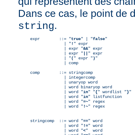
qui représentent des chaî
Dans ce cas, le point de 
.
string
expr        ::= "
true
" | "
false
"

              | "
!
" expr

              | expr "
&&
" expr

              | expr "
||
" expr

              | "
(
" expr "
)
"

              | comp

comp        ::= stringcomp

              | integercomp

              | unaryop word

              | word binaryop word

              | word "
in
" "
{
" wordlist "
}
"

              | word "
in
" listfunction

              | word "
=~
" regex

              | word "
!~
" regex

stringcomp  ::= word "
==
" word

              | word "
!=
" word

              | word "
<
"  word
