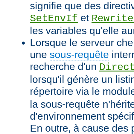
signifie que des directi
et
SetEnvIf
Rewrite
les variables qu'elle au
Lorsque le serveur che
une
sous-requête
inter
recherche d'un
Direc
lorsqu'il génère un list
répertoire via le modu
la sous-requête n'hérit
d'environnement spécif
En outre, à cause des 