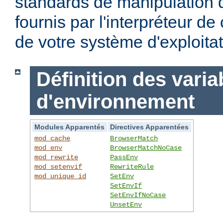
standards de manipulation 
fournis par l'interpréteur d
de votre système d'exploitat
Définition des varia
d'environnement
Modules Apparentés
Directives Apparentées
mod_cache
BrowserMatch
mod_env
BrowserMatchNoCase
mod_rewrite
PassEnv
mod_setenvif
RewriteRule
mod_unique_id
SetEnv
SetEnvIf
SetEnvIfNoCase
UnsetEnv