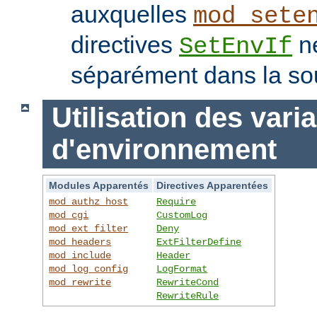
auxquelles
mod_sete
directives
ne
SetEnvIf
séparément dans la so
Utilisation des vari
d'environnement
Modules Apparentés
Directives Apparentées
mod_authz_host
Require
mod_cgi
CustomLog
mod_ext_filter
Deny
mod_headers
ExtFilterDefine
mod_include
Header
mod_log_config
LogFormat
mod_rewrite
RewriteCond
RewriteRule