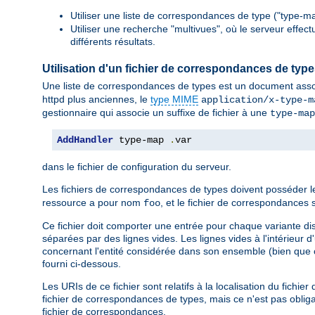
Utiliser une liste de correspondances de type ("type-ma
Utiliser une recherche "multivues", où le serveur effec
différents résultats.
Utilisation d'un fichier de correspondances de typ
Une liste de correspondances de types est un document asso
httpd plus anciennes, le
type MIME
application/x-type-m
gestionnaire qui associe un suffixe de fichier à une
type-map
AddHandler
 type-map 
.
var
dans le fichier de configuration du serveur.
Les fichiers de correspondances de types doivent posséder 
ressource a pour nom
, et le fichier de correspondanc
foo
Ce fichier doit comporter une entrée pour chaque variante di
séparées par des lignes vides. Les lignes vides à l'intérieur 
concernant l'entité considérée dans son ensemble (bien que c
fourni ci-dessous.
Les URIs de ce fichier sont relatifs à la localisation du fich
fichier de correspondances de types, mais ce n'est pas obligat
fichier de correspondances.