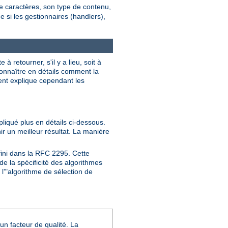
de caractères, son type de contenu,
ne si les gestionnaires (handlers),
 retourner, s'il y a lieu, soit à
 connaître en détails comment la
ment explique cependant les
pliqué plus en détails ci-dessous.
nir un meilleur résultat. La manière
fini dans la RFC 2295. Cette
e la spécificité des algorithmes
l'"algorithme de sélection de
un facteur de qualité. La