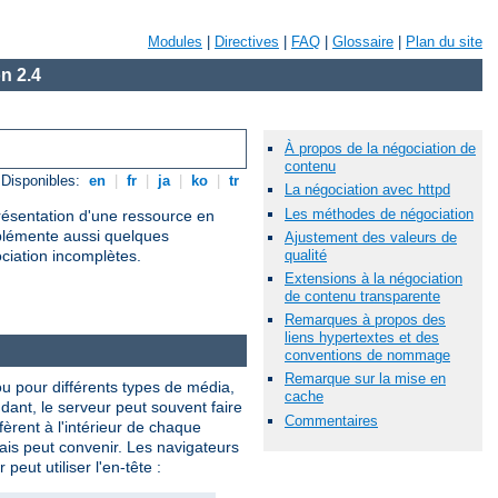
Modules
|
Directives
|
FAQ
|
Glossaire
|
Plan du site
n 2.4
À propos de la négociation de
contenu
Disponibles:
en
|
fr
|
ja
|
ko
|
tr
La négociation avec httpd
Les méthodes de négociation
présentation d'une ressource en
mplémente aussi quelques
Ajustement des valeurs de
qualité
ociation incomplètes.
Extensions à la négociation
de contenu transparente
Remarques à propos des
liens hypertextes et des
conventions de nommage
Remarque sur la mise en
ou pour différents types de média,
cache
ndant, le serveur peut souvent faire
Commentaires
èrent à l'intérieur de chaque
lais peut convenir. Les navigateurs
eut utiliser l'en-tête :