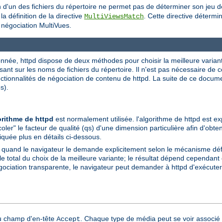
on d'un des fichiers du répertoire ne permet pas de déterminer son jeu 
a définition de la directive
. Cette directive détermi
MultiViewsMatch
a négociation MultiVues.
née, httpd dispose de deux méthodes pour choisir la meilleure variante à
sant sur les noms de fichiers du répertoire. Il n'est pas nécessaire de
onctionnalités de négociation de contenu de httpd. La suite de ce docu
s).
orithme de httpd
est normalement utilisée. l'algorithme de httpd est ex
coler" le facteur de qualité (qs) d'une dimension particulière afin d'obte
liquée plus en détails ci-dessous.
e quand le navigateur le demande explicitement selon le mécanisme dé
total du choix de la meilleure variante; le résultat dépend cependant d
gociation transparente, le navigateur peut demander à httpd d'exécuter 
du champ d'en-tête
. Chaque type de média peut se voir associé 
Accept