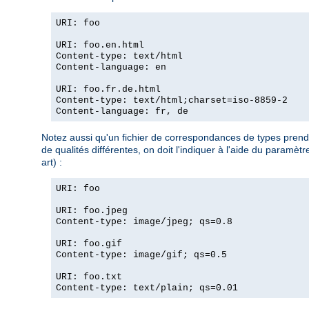
URI: foo
URI: foo.en.html
Content-type: text/html
Content-language: en
URI: foo.fr.de.html
Content-type: text/html;charset=iso-8859-2
Content-language: fr, de
Notez aussi qu'un fichier de correspondances de types prend l
de qualités différentes, on doit l'indiquer à l'aide du param
art) :
URI: foo
URI: foo.jpeg
Content-type: image/jpeg; qs=0.8
URI: foo.gif
Content-type: image/gif; qs=0.5
URI: foo.txt
Content-type: text/plain; qs=0.01