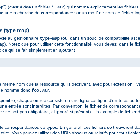
p") (
c'est à dire
un fichier
) qui nomme explicitement les fichiers
*.var
tue une recherche de correspondance sur un motif de nom de fichier impli
es (type-map)
cié au gestionnaire
(ou, dans un souci de compatibilité asc
type-map
). Notez que pour utiliser cette fonctionnalité, vous devez, dans le fic
ap
; ce qui se fait simplement en ajoutant
le même nom que la ressource qu'ils décrivent, avec pour extension
.v
es se nomme donc
.
foo.var
sponible; chaque entrée consiste en une ligne contiguë d'en-têtes au f
d'une entrée sont interdites. Par convention, le fichier de corresponda
e ne soit pas obligatoire, et ignoré si présent). Un exemple de fichier
ier de correspondances de types. En général, ces fichiers se trouveront 
oire. Vous pouvez utiliser des URIs absolus ou relatifs pour tout fichie