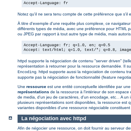
Accept-Language: fr
Notez qu'il ne sera tenu compte de cette préférence que s'il 
À titre d'exemple d'une requête plus complexe, ce navigateur a
différents types de média, avec une préférence pour HTML par 
ou JPEG par rapport à tout autre type de média, mais autorisa
Accept-Language: fr; q=1.0, en; q=0.5
Accept: text/html; q=1.0, text/*; q=0.8, imag
httpd supporte la négociation de contenu "server driven" (telle
représentation à retourner pour la ressource demandée. Il s
. httpd supporte aussi la négociation de contenu tr
Encoding
supporte pas la négociation de fonctionnalité (feature negotiat
Une
ressource
est une entité conceptuelle identifiée par 
représentations
de la ressource à l'intérieur de son espac
de media, d'un jeu de caractères, d'un encodage, etc... A un
plusieurs représentations sont disponibles, la ressource est q
variantes disponibles d'une ressource négociable constituent
La négociation avec httpd
Afin de négocier une ressource, on doit fournir au serveur de