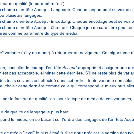
cteur de qualité (le paramètre "qs").
du champ d'en-tête
. Chaque langue peut se voir asso
Accept-Language
ou plusieurs langages.
du champ d'en-tête
. Chaque encodage peut se voir as
Accept-Encoding
du champ d'en-tête
. Chaque jeu de caractère peut se v
Accept-Charset
ctères comme paramètre du type de média.
ure" variante (s'il y en a une) à retourner au navigateur. Cet algorithme n
ion, consulter le champ d'en-tête
Accept*
approprié et assigner une qual
st pas acceptable, éliminer cette dernière. S'il ne reste plus de variant
des tests suivants est effectué dans cet ordre. Toute variante non sélect
e, choisir cette dernière comme celle qui correspond le mieux puis aller 
par le facteur de qualité "qs" pour le type de média de ces variantes, e
t
ur de qualité de langage le plus haut.
spond le mieux, en se basant sur l'ordre des langages de l'en-tête
Acce
 de média "level" le plus élevé (utilisé pour préciser la version des ty