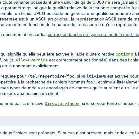
 toute variante possédant une valeur de qs de 0.000 ne sera jamais cho
Le paramètre qs indique la qualité relative de la variante comparée à c
emple, un fichier JPEG possède en général une qualité supérieure à cell
sentée est à un ASCII art original, la représentation ASCII sera de mei
e variante en fonction de la nature de la ressource qu'elle représente.
la documentation sur les
correspondances de types du module mod_neg
ui signifie qu'elle peut être activée à l'aide d'une directive
à l
Options
, ou (si
est correctement positionnée) dans des fichi
f
AllowOverride
on en la nommant explicitement.
ne requête pour
, si
est activée pou
/tel/répertoire/foo
MultiViews
 répertoire à la recherche de fichiers nommés foo.*, et simule littérale
mêmes types de média et encodages de contenu qu'ils auraient eu si le c
le mieux aux besoins du client.
 nommé par la directive
, si le serveur tente d'indexer 
DirectoryIndex
s deux fichiers sont présents. Si aucun n'est présent, mais
e
index.cgi