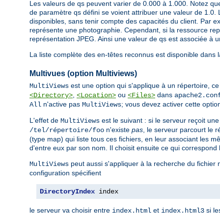
Les valeurs de qs peuvent varier de 0.000 à 1.000. Notez que
de paramètre qs défini se voient attribuer une valeur de 1.0. 
disponibles, sans tenir compte des capacités du client. Par ex
représente une photographie. Cependant, si la ressource repré
représentation JPEG. Ainsi une valeur de qs est associée à un
La liste complète des en-têtes reconnus est disponible dans 
Multivues (option Multiviews)
est une option qui s'applique à un répertoire, ce q
MultiViews
,
ou
dans
<Directory>
<Location>
<Files>
apache2.con
n'active pas
; vous devez activer cette opti
All
MultiViews
L'effet de
est le suivant : si le serveur reçoit u
MultiViews
n'existe
pas
, le serveur parcourt le
/tel/répertoire/foo
(type map) qui liste tous ces fichiers, en leur associant les 
d'entre eux par son nom. Il choisit ensuite ce qui correspond 
peut aussi s'appliquer à la recherche du fichier
MultiViews
configuration spécifient
DirectoryIndex
 index
le serveur va choisir entre
et
si le
index.html
index.html3