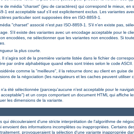
e de média "charset" (jeu de caractères) qui correspond le mieux, en se
9-1 est acceptable sauf s'il est explicitement exclus. Les variantes a
ctères particulier sont supposées être en ISO-8859-1.
média "charset" associé n'est
pas
ISO-8859-1. S'il n'en existe pas, séle
ge. S'il existe des variantes avec un encodage acceptable pour le client,
non encodées, ne sélectionner que les variantes non encodées. Si tout
es.
ongueur la plus courte.
Il s'agira soit de la première variante listée dans le fichier de corres
ière par ordre alphabétique quand elles sont triées selon le code ASCII.
sidérée comme la "meilleure", il la retourne donc au client en guise 
ions de la négociation (les navigateurs et les caches peuvent utiliser c
e n'a été sélectionnée (parcequ'aucune n'est acceptable pour le navig
n acceptable") et un corps comportant un document HTML qui affiche les
uer les dimensions de la variante.
es qui découleraient d'une stricte interprétation de l'algorithme de négo
qui envoient des informations incomplètes ou inappropriées. Certains de
 traitement, provoqueraient la sélection d'une variante inappropriée 