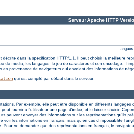
Serveur Apache HTTP Versio
Langues 
décrite dans la spécification HTTP/1.1. Il peut choisir la meilleure re
ype de media, les langages, le jeu de caractères et son encodage. Il i
êtes en provenance de navigateurs qui envoient des informations de nég
qui est compilé par défaut dans le serveur.
iation
tations. Par exemple, elle peut être disponible en différents langages 
eut fournir à l'utilisateur une page d'index, et le laisser choisir. Cepe
rs peuvent envoyer des informations sur les représentations qu'ils préf
e voir les informations en français, mais qu'en cas d'impossibilité l'ang
e. Pour ne demander que des représentations en français, le navigateur p