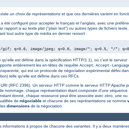
existe un choix de représentations et que ces dernières varient en fonc
 été configuré pour accepter le français et l'anglais, avec une préfére
rapport à au texte plat ("plain text") ou autres types de fichiers text
nt tout autre type de média en dernier ressort :
e/gif; q=0.6, image/jpeg; q=0.6, image/*; q=0.5, */*; q=
 qu'elle est définie dans la spécification HTTP/1.1), où c'est le serveur 
upporte entièrement les en-têtes de requête
,
Accept
Accept-Languag
ansparente, qui est un protocole de négociation expérimental défini da
ion) telle qu'elle est définie dans ces RFCs.
une URI (RFC 2396). Un serveur HTTP comme le serveur HTTP Apache p
e de nommage, chaque représentation étant composée d'une séquence d'o
 instant donné, chaque ressource peut être associée avec zéro, une ou 
ualifiée de
négociable
et chacune de ses représentations se nomme
 les
dimensions
de la négociation.
s informations à propos de chacune des variantes. Il y a deux manières