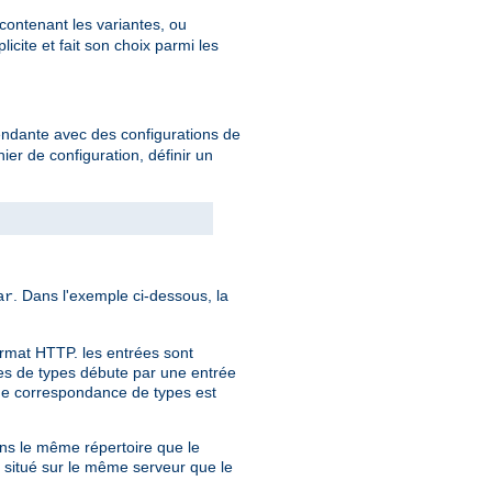
 contenant les variantes, ou
cite et fait son choix parmi les
endante avec des configurations de
hier de configuration, définir un
. Dans l'exemple ci-dessous, la
ar
ormat HTTP. les entrées sont
nces de types débute par une entrée
 de correspondance de types est
dans le même répertoire que le
r situé sur le même serveur que le