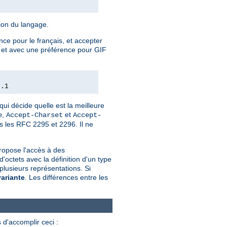
tion du langage.
nce pour le français, et accepter
e, et avec une préférence pour GIF
0.1
qui décide quelle est la meilleure
,
et
e
Accept-Charset
Accept-
ns les RFC 2295 et 2296. Il ne
ropose l'accès à des
ctets avec la définition d'un type
plusieurs représentations. Si
variante
. Les différences entre les
 d'accomplir ceci :