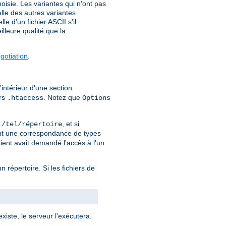
isie. Les variantes qui n'ont pas
elle des autres variantes
e d'un fichier ASCII s'il
lleure qualité que la
otiation
.
'intérieur d'une section
ers
. Notez que
.htaccess
Options
r
, et si
/tel/répertoire
ment une correspondance de types
lient avait demandé l'accès à l'un
un répertoire. Si les fichiers de
xiste, le serveur l'exécutera.