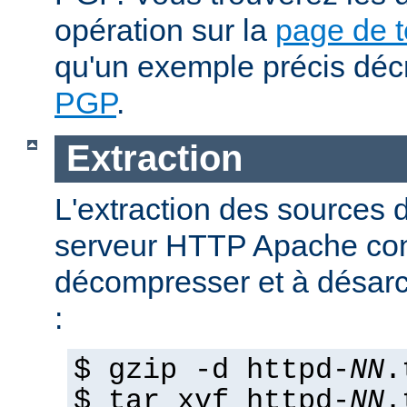
opération sur la
page de 
qu'un exemple précis déc
PGP
.
Extraction
L'extraction des sources d
serveur HTTP Apache con
décompresser et à désarch
:
$ gzip -d httpd-
NN
.
$ tar xvf httpd-
NN
.