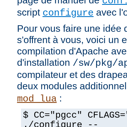
page de manuel de
conf
script
avec l'
configure
Pour vous faire une idée d
s'offrent à vous, voici un
compilation d'Apache avec
d'installation
/sw/pkg/a
compilateur et des drapeau
deux modules additionne
:
mod_lua
$ CC="pgcc" CFLAGS=
./configure --