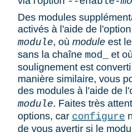
via l'option
--enable-
m
Des modules supplémenta
activés à l'aide de l'optio
, où
module
est l
module
sans la chaîne
et où
mod_
soulignement est converti 
manière similaire, vous p
des modules à l'aide de l
. Faites très atten
module
options, car
n
configure
de vous avertir si le mod