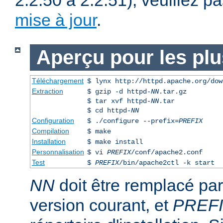
2.2.50 à 2.2.51), veuillez pa
mise à jour
.
Aperçu pour les pl
Téléchargement
$ lynx http://httpd.apache.org/dow
Extraction
$ gzip -d httpd-
NN
.tar.gz
$ tar xvf httpd-
NN
.tar
$ cd httpd-
NN
Configuration
$ ./configure --prefix=
PREFIX
Compilation
$ make
Installation
$ make install
Personnalisation
$ vi
PREFIX
/conf/apache2.conf
Test
$
PREFIX
/bin/apache2ctl -k start
NN
doit être remplacé pa
version courant, et
PREF